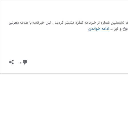
نخستین شماره از خبرنامه کنگره منتشر گردید . این خبرنامه با هدف معرفی
نخستین
وع و نیز …
ادامه خواندن
شماره
از
خبرنامه
کنگره
بین
دیدگاه
0
المللی
علامه
میرحامدحسین
لکهنوی