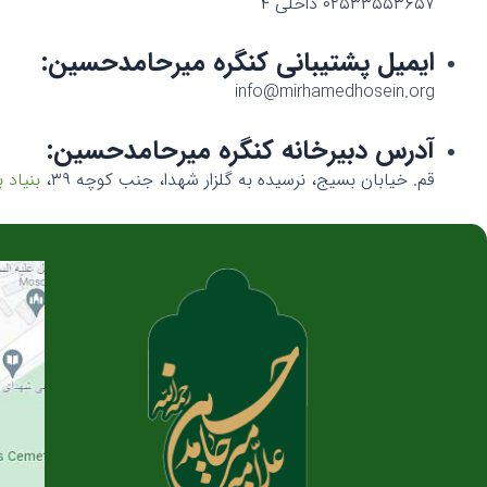
۰۲۵۳۳۵۵۳۶۵۷ داخلی ۴
ایمیل پشتیبانی کنگره میرحامدحسین:
info@mirhamedhosein.org
آدرس دبیرخانه کنگره میرحامدحسین:
قم. خیابان بسیج، نرسیده به گلزار شهدا، جنب کوچه ۳۹،
بنیاد 