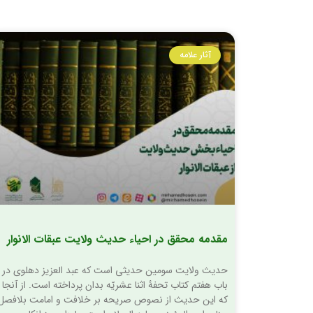
آثار علامه
مقدمه محقق در احیاء حدیث ولایت عبقات الانوار
حدیث ولایت سومین حدیثی است که عبد العزیز دهلوی در
باب هفتم کتاب تحفۀ اثنا عشریّه بدان پرداخته است. از آنجا
که این حدیث از نصوص صریحه بر خلافت و امامت بلافصل