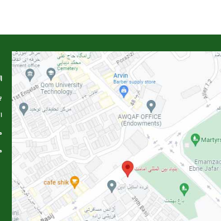
ا
ب
ا
م
م