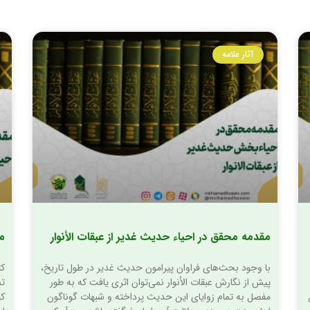
آثار علامه
مقدمه محقق در احیاء حدیث غدیر از عبقات الأنوار
مق
با وجود بحث‌های فراوان پیرامون حدیث غدیر در طول تاریخ،
کت
پیش از نگارش عبقات الأنوار نمی‌توان اثری یافت که به طور
تص
مفصل به تمام زوایای این حدیث پرداخته و شبهات گوناگون
کو