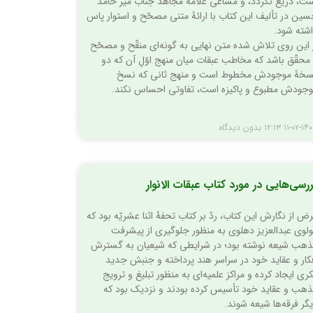
ت، دریغ نگردد، و مساعی علّامۀ مجاهد جناب میر حامد
ین در تألیف این کتاب با ارائۀ متنی مصحّح و استوار پاس
شته شود.
 این روی تلاش شده متن نهایی به گونه‌­ای منقّح و مصحّح
محقّق باشد که مخاطب عبقات میان منهج اوّلِ آن که دو
خۀ موجودش مخطوط است و منهج ثانی که نسخ
جودش مطبوع و پاکیزه است، تفاوتی احساس نکند.
۱۱-۰۲-۱۴
۱۲:۱۳
بدون دیدگاه
رسی‌‌‌‌هایی در مورد کتاب عبقات الانوار
ض از نگارش این کتاب، ردّ بر کتاب تحفۀ اثنا عشریّه بود که
لوی عبدالعزیز دهلوی به منظور جلوگیری از پیشرفت
هب شیعه نوشته بود؛ در شرایطی که شیعیان به گسترش
کار و عقاید خود در سراسر هند پرداخته و جنبش جدید
ری ایجاد کرده و مراکز علمیه‌ای به منظور تبلیغ و ترویج
هب و عقاید خود تأسیس کرده بودند و نزدیک بود که
گر فرقه‌ها شیعه شوند.