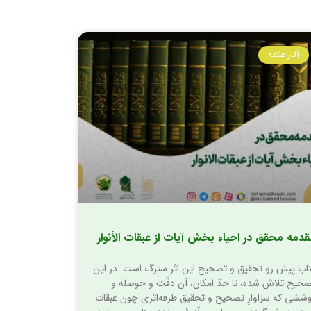
آثار علامه
دمه محقق در احیاء بخش آیات از عبقات الأنوار
اب پیش رو تحقیق و تصحیح این اثر سترگ است. در این
حیح تلاش شده، تا حدّ امکان، آن دقّت و حوصله و
ششی که سزاوارِ تصحیح و تحقیق طرفه‌­اثری چون عبقات