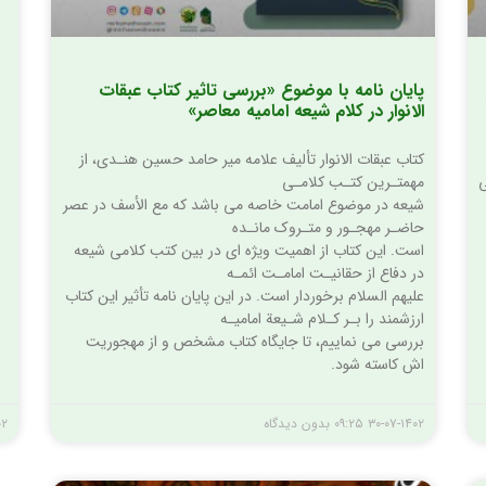
پایان نامه با موضوع «بررسی تاثیر کتاب عبقات
الانوار در کلام شیعه امامیه معاصر»
کتاب عبقات الانوار تألیف علامه میر حامد حسین هنـدی، از
ی
مهمتـرین کتـب کلامـی
شیعه در موضوع امامت خاصه می باشد که مع الأسف در عصر
حاضـر مهجـور و متـروک مانـده
است. این کتاب از اهمیت ویژه ای در بین کتب کلامی شیعه
در دفاع از حقانیـت امامـت ائمـه
علیهم السلام برخوردار است. در این پایان نامه تأثیر این کتاب
ارزشمند را بـر کـلام شـیعة امامیـه
بررسی می نماییم، تا جایگاه کتاب مشخص و از مهجوریت
اش کاسته شود.
۳۰-۰۷-۱۴۰۲
۰۹:۲۵
بدون دیدگاه
۰۲