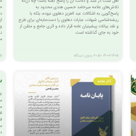
اهل سنت در سند و دلالت آن را پاسخ گفته باشد؛ چه آن‌که
اس
تلاش‌های علامه میرحامد حسین هندی محدود به
حس
پاسخ‌گویی به اشکالات عبد العزیز دهلوی نبوده، بلکه با
دا
ریشه‌شناسی شبهات، عبارات دهلوی را دست‌مایه‌ای برای طرح
از
و نقد بیانات پیشینیان عامه قرار داده و اثری جامع و متقن از
و 
خود به جای گذاشته است.
نس
مو
۱۴-۰۲-۱۴۰۵
۲۰:۵۰
بدون دیدگاه
۰۵
بر
آثار علامه
غر
مو
مذ
اف
فک
مذ
دی