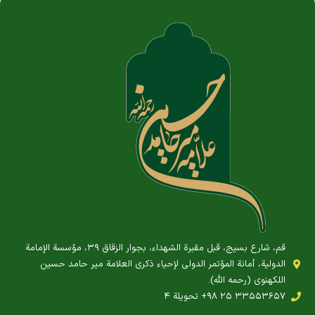
قم، شارع بسيج، قبل مقبرة الشهداء، بجوار الزقاق ۳۹، مؤسسة الإمامة
الدولية، أمانة المؤتمر الدولي لإحياء ذكرى العلامة مير حامد حسين
اللكهنوي (رحمه الله).
‎+۹۸ ۲۵ ۳۳۵۵۳۶۵۷ تحويلة ۴