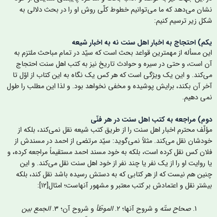
شان می‌دهد که ما می‌توانیم خطوط کلّی روش او را در بحث دلالی به
کل زیر ترسیم کنیم:
کم) احتجاج به اخبار اهل سنت نه به اخبار شیعه
ین مسأله از مهمترین قواعد بحث است که سیّد در تمام مباحث ملتزم به
ن است، و حتی در سیره و حوادث تاریخ نیز به کتب اهل سنت احتجاج
ی‌کند. و این یک ویژگی است که هر کس یک نگاه به این کتاب از اوّل تا
خر آن بکند، برایش پوشیده و مخفی نخواهد بود. و لذا این مطلب را طول
می دهیم.
وم) مراجعه به کتب اهل سنت در هر فنّی
ؤلّف محترم اخبار اهل سنت را از طریق کتب شیعه نقل نمی‌کند، بلکه از
ودشان نقل می‌کند. مثلاً نمی‌گوید: سیّد مرتضی از احمد در مسندش از
لان کس نقل کرده است، بلکه به خود مسند احمد مستقیماً مراجعه کرده، و
ا روایت او را از یک نفر یا چند نفر از خود اهل سنت نقل می‌کند. و این
نین هم نیست که از هر کتابی که به دستش رسیده باشد نقل کند، بلکه
یشتر نقل و اعتمادش بر کتب معتبر و مشهور آنهاست؛ امثال[۱۲]:
صحاح ستّه
و شروح آنها؛ ٢.
الموطّأ
و شروح آن؛ ٣.
الجمع بين