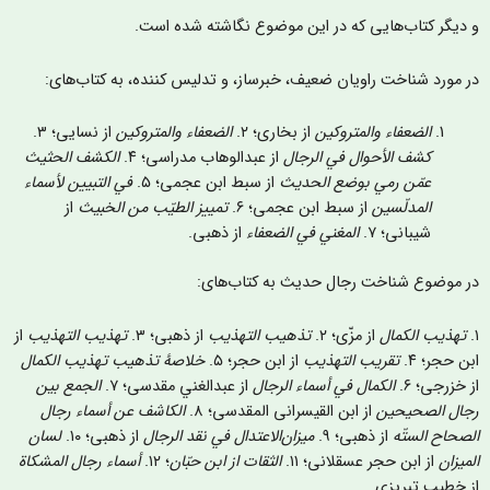
 دیگر کتاب‌‌هایی که در این موضوع نگاشته شده است.
ر مورد شناخت راویان ضعیف، خبرساز، و تدلیس کننده، به کتاب‌های:
الضعفاء والمتروکین
از بخاری؛ ٢.
الضعفاء والمتروکین
از نسایی؛ ٣.
کشف الأحوال في الرجال
از عبدالوهاب مدراسی؛ ۴.
الکشف الحثيث
عمّن رمي بوضع الحديث
از سبط ابن عجمی؛ ۵.
في التبيين لأسماء
المدلّسین
از سبط ابن عجمی؛ ۶.
تمييز الطيّب من الخبیث
از
شیبانی؛ ۷.
المغني في الضعفاء
از ذهبی.
ر موضوع شناخت رجال حدیث به کتاب‌های:
تهذيب الکمال
از مزّی؛ ۲.
تذهيب التهذيب
از ذهبی؛ ٣.
تهذيب التهذيب
از
بن حجر؛ ۴.
تقريب التهذيب
از ابن حجر؛ ۵.
خلاصۀ تذهيب تهذيب الکمال
ز خزرجی؛ ۶.
الکمال في أسماء الرجال
از عبدالغني مقدسی؛ ۷.
الجمع بين
جال الصحيحين
از ابن القيسرانی المقدسی؛ ۸.
الکاشف عن أسماء رجال
لصحاح الستّه
از ذهبی؛ ۹.
میزان‌الاعتدال في نقد الرجال
از ذهبی؛ ۱۰.
لسان
لمیزان
از ابن حجر عسقلانی؛ ۱۱.
الثقات از ابن حبّان
؛ ۱۲.
أسماء رجال المشکاة
ز خطیب تبریزی.