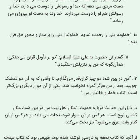
دست مردی می دهم که خدا و رسولش را دوست می دارد، خدا و
رسولش هم او را دوست می‌دارند. خداوند به دست او پیروزی می
رساند.“
۱۰. ”خداوند علی را رحمت نماید. خداوندا! علی را بر مدار و محور حق قرار
ده.“
گفتار آن حضرت به على علیه السلام: ”تو بر تأويل قرآن می‌جنگی،
همآن‌گونه که من بر تنزيلش جنگیدم.“
۱۲. ”من در بین شما دو چیز گران‌قدر می‌گذارم. تا وقتی که به آن دو تمسّک
ویید، بعد از من هرگز گمراه نخواهید شد. یکی از آن دو از دیگری بزرگ‌تر
ست: کتاب خدا، و خاندان من.“
ر ذیل این حدیث درباره حديث: ”مثال اهل بیت من در بین شما، مثال
شتی نوح است. هر کس بر آن سوار شود، نجات می یابد. و هر کس از آن
نار رفت، غرق می‌شود“ نیز بحث می‌کند.
ز آنجا که کتاب
تحفه
به فارسی نوشته شده بود، طبیعی بود که کتاب
عبقات