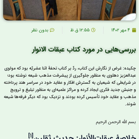
۴ مهر ۱۴۰۲
۱۲:۵۵ ق.ظ
بدون نظر
ررسی‌‌‌‌هایی در مورد کتاب عبقات الانوار
کیده: غرض از نگارش این کتاب، ردّ بر کتاب تحفۀ اثنا عشریّه بود که مولوی
بدالعزیز دهلوی به منظور جلوگیری از پیشرفت مذهب شیعه نوشته بود؛
ر شرایطی که شیعیان به گسترش افکار و عقاید خود در سراسر هند پرداخته
 جنبش جدید فکری ایجاد کرده و مراکز علمیه‌ای به منظور تبلیغ و ترویج
ذهب و عقاید خود تأسیس کرده بودند و نزدیک بود که دیگر فرقه‌ها شیعه
وند.
سم الله الرحمن الرحیم
]
۱
[
‍لاص‍ۀ عبقات‌الأنوار: ح‍دی‍ث‌ ث‍ق‍ل‍ی‍ن‌