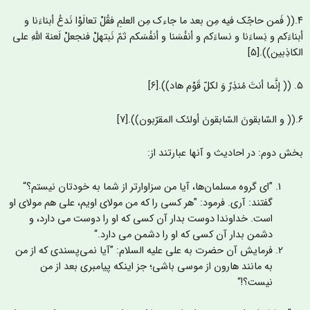
۴.(( فَمن حاجّک فيه مِن بعد ما جاءک مِن العلمِ فقُلْ تعالَوْا نَدعُ أبناءَنا و
ناءَکم و نِساءَنا و نساءَکم و أنفُسَنا و أنفُسَکم ثمّ نَبتهلْ فنجعلْ لَعنة اللهِ علی
کاذِبین)).[۵]
 لکلّ قَوْم هاد)).[۶]
لمقرّبون)).[۷]
خش دوم: در احادیث و آنها عبارتند از:
”ای گروه مسلمان‌ها، آیا من سزاوارتر از شما به خودتان نیستم؟“
گفتند: آری. فرمود: ”هر کسی را که من مولای اویم، علی هم مولای او
است. خداوندا دوست بدار آن کسی که او را دوست می دارد، و
دشمن بدار آن کسی که او را دشمن می دارد.“
فرمایش آن حضرت به على علیه السلام: ”آیا نمی‌پسندی که از من
به مانند هارون از موسی باشی؛ جز اینکه پیامبری بعد از من
نیست؟!“