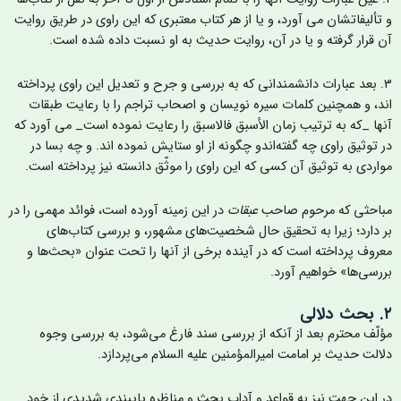
 تأليفاتشان می آورد، و یا از هر کتاب معتبری که این راوی در طریق روایت
ن قرار گرفته و یا در آن، روایت حديث به او نسبت داده شده است.
۳. بعد عبارات دانشمندانی که به بررسی و جرح و تعدیل این راوی پرداخته
ند، و همچنین کلمات سیره نویسان و اصحاب تراجم را با رعایت طبقات
نها _که به ترتیب زمان الأسبق فالاسبق را رعایت نموده است_ می آورد که
ر توثیق راوی چه گفته‌اندو چگونه از او ستایش نموده اند. و چه بسا در
واردی به توثيق آن کسی که این راوی را موثّق دانسته نیز پرداخته است.
باحثی که مرحوم صاحب
عبقات
در این زمینه آورده است، فوائد مهمی را در
ر دارد؛ زیرا به تحقیق حال شخصیت‌های مشهور، و بررسی کتاب‌های
عروف پرداخته است که در آینده برخی از آنها را تحت عنوان «بحث‌ها و
ررسی‌ها» خواهیم آورد.
دلالی
ؤلّف محترم بعد از آنکه از بررسی سند فارغ می‌شود، به بررسی وجوه
لالت حدیث بر امامت امیرالمؤمنين علیه السلام می‌پردازد.
ر این جهت نیز به قواعد و آداب بحث و مناظره پایبندی شدیدی از خود