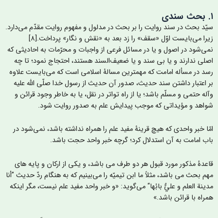
یّد بحث در سند روایت را بر بحث در مدلول و مفهوم روایت مقدّم می‌دارد.
زیرا می‌بایست اوّل «سقف» را زد بعد به «نقش و نگار» پرداخت.[۸]
می‌شود در اصول و یا در مسائل فرعی از واجبات و محرّمات به احادیثی که
صلی ندارند و یا بی سند و یا ضعيف‌السند هستند، احتجاج نمود؛ تا چه
سد در مسأله امامت که مهمترین مسالۀ اسلامی است که می‌بایست علاوه
ر اعتبار داشتن سند حدیث، صدور آن حدیث از رسول خدا صلّی الله علیه
آله حتمی و مسلّم باشد؛ یا از راه تواتر در نقل، یا به خاطر وجود قرائن و
واهد و مؤیداتی که موجب پیدایش علم به صدور روایت شود.
مّا خبر واحدی که هیچ قرينۀ مفید علم را همراه نداشته باشد، نمی‌شود در
اب امامت به آن استدلال کرد؛ گرچه خبر واحد حجت باشد.
اعدۀ مذکور مورد قبول هر دو طرف می باشد، و یکی از ارکان و پایه های
هم بحث می باشد، مثلاً ما ابن تیمیّه را می‌بینیم که به هنگام ردّ حدیث ”أنا
دينة العلم و عليٌّ بابُها“ می‌گوید: «و خبر واحد مفید علم نیست، مگر اینکه
مراه با قرائن باشد.»