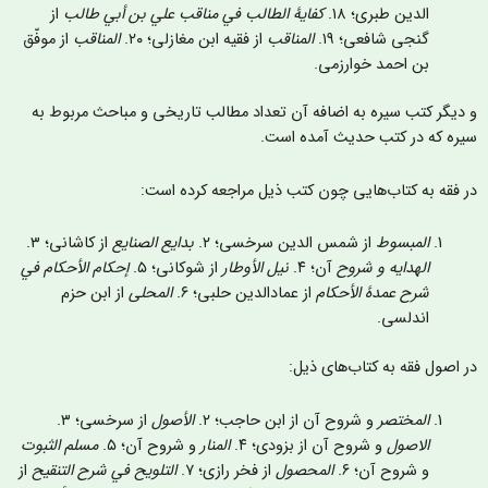
الدین طبری؛ ۱۸.
کفايۀ الطالب في مناقب علي بن أبي طالب
از
گنجی شافعی؛ ۱۹.
المناقب
از فقيه ابن مغازلی؛ ۲۰.
المناقب
از موفّق
بن احمد خوارزمی.
 دیگر کتب سیره به اضافه آن تعداد مطالب تاریخی و مباحث مربوط به
یره که در کتب حدیث آمده است.
ر فقه به کتاب‌‌هایی چون کتب ذیل مراجعه کرده است:
المبسوط
از شمس الدین سرخسی؛ ۲.
بدایع الصنايع
از کاشانی؛ ٣.
الهدایه و شروح
آن؛ ۴.
نيل الأوطار
از شوکانی؛ ۵.
إحکام الأحکام في
شرح عمدۀ الأحکام
از عمادالدین حلبی؛ ۶.
المحلی
از ابن حزم
اندلسی.
ر اصول فقه به کتاب‌های ذیل:
المختصر
و شروح آن از ابن حاجب؛ ٢.
الأصول
از سرخسی؛ ۳.
الاصول
و شروح آن از بزودی؛ ۴.
المنار
و شروح آن؛ ۵.
مسلم الثبوت
و شروح آن؛ ۶.
المحصول
از فخر رازی؛ ٧.
التلويح في شرح التنقيح
از