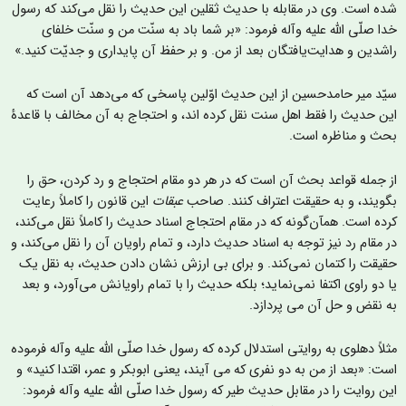
ده است. وی در مقابله با حدیث ثقلین این حدیث را نقل می‌کند که رسول
دا صلّی الله علیه وآله فرمود: «بر شما باد به سنّت من و سنّت خلفای
اشدین و هدایت‌یافتگان بعد از من. و بر حفظ آن پایداری و جدیّت کنید.»
یّد میر حامد‌حسین از این حدیث اوّلین پاسخی که می‌دهد آن است که
ین حدیث را فقط اهل سنت نقل کرده اند، و احتجاج به آن مخالف با قاعدۀ
حث و مناظره است.
ز جمله قواعد بحث آن است که در هر دو مقام احتجاج و رد کردن، حق را
گویند، و به حقیقت اعتراف کنند. صاحب
عبقات
این قانون را کاملاً رعایت
رده است. همآن‌گونه که در مقام احتجاج اسناد حدیث را کاملاً نقل می‌کند،
ر مقام رد نیز توجه به اسناد حديث دارد، و تمام راویان آن را نقل می‌کند، و
قیقت را کتمان نمی‌کند. و برای بی ارزش نشان دادن حدیث، به نقل یک
ا دو راوی اکتفا نمی‌نماید؛ بلکه حدیث را با تمام راویانش می‌آورد، و بعد
ه نقض و حل آن می پردازد.
ثلاً دهلوی به روایتی استدلال کرده که رسول خدا صلّی الله علیه وآله فرموده
ست: «بعد از من به دو نفری که می آیند، یعنی ابوبکر و عمر، اقتدا کنید» و
ین روایت را در مقابل حدیث طیر که رسول خدا صلّی الله علیه وآله فرمود: