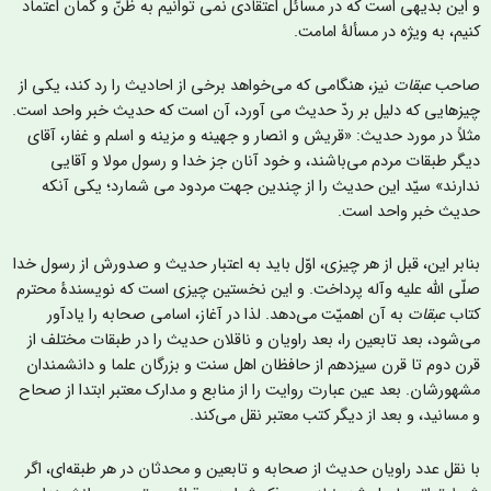
 این بدیهی است که در مسائل اعتقادی نمی توانیم به ظنّ و گمان اعتماد
نیم، به ویژه در مسألۀ امامت.
احب
عبقات
نیز، هنگامی که می‌خواهد برخی از احادیث را رد کند، یکی از
یز‌هایی که دلیل بر ردّ حدیث می آورد، آن است که حدیث خبر واحد است.
ثلاً در مورد حديث: «قریش و انصار و جهينه و مزینه و اسلم و غفار، آقای
یگر طبقات مردم می‌باشند، و خود آنان جز خدا و رسول مولا و آقایی
دارند» سيّد این حدیث را از چندین جهت مردود می شمارد؛ یکی آنکه
دیث خبر واحد است.
نابر این، قبل از هر چیزی، اوّل باید به اعتبار حدیث و صدورش از رسول خدا
لّی الله علیه وآله پرداخت. و این نخستین چیزی است که نویسندۀ محترم
تاب
عبقات
به آن اهمیّت می‌دهد. لذا در آغاز، اسامی صحابه را یادآور
ی‌شود، بعد تابعین را، بعد راویان و ناقلان حدیث را در طبقات مختلف از
رن دوم تا قرن سیزدهم از حافظان اهل سنت و بزرگان علما و دانشمندان
شهورشان. بعد عین عبارت روایت را از منابع و مدارک معتبر ابتدا از صحاح
 مسانید، و بعد از دیگر کتب معتبر نقل می‌کند.
ا نقل عدد راويان حديث از صحابه و تابعین و محدثان در هر طبقه‌ای، اگر