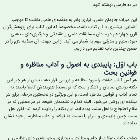
یز به فارسی نوشته شود.
ین میراث جاودان علمی، نیازی وافر به مقدّمه‌ای علمی داشت تا موجب
شنایی بیشتری با آن کتاب باشد، مخصوصاً که این کتاب برای پژوهش‌گران
رن چهاردهم در میدان مسابقات علمی و عقیدتی و درگیری‌های مذهبی
ود، منبع و مدرکی مهم به شمار می آید. از این جهت، آن مقدّمه لازم را در
من چندین باب تقدیم می داریم.
اب اوّل: پایبندی به اصول و آداب مناظره و
وانین بحث
ر کس کتاب
عبقات
را مورد مطالعه و بررسی قرار دهد، بیش از هر چیز این
کته برایش نمایان و آشکار است که نویسندۀ هنرمندش کاملاً پایبند به
مام آداب و قوانین مناظره است. و این ویژگی در نخستین مرحله، برای هر
یننده ای روشن می‌شود. البته تمام دانشمندان شیعه، در هر مطلبی که در
قام احتجاج با اهل سنت بوده اند، این نکته را رعایت کرده اند؛ لکن اهل
نت چنین پایبندی و التزام را نسبت به قواعد و آداب مناظره، از خود نشان
داده‌اند.
احب کتاب
عبقات
از حلم و متانت و بردباری و خویشتن داری عظیمی بر