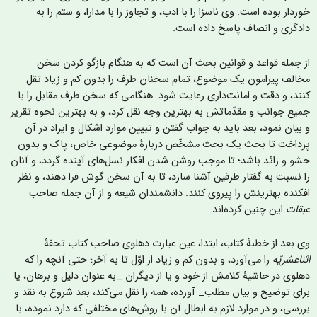
وردار بوده است. وی ناسزا را با ادب، و تجاوز را با مدارا، و ستم را به
ادگری و انصاف پاسخ داده است.
ز جمله قواعد و قوانین بحث آن است که به هنگام بازگو کردن سخن
خالف پیرامون یک موضوع، تمام سخنان طرف را بدون کم و زیاد تقل
نند، و دقت و امانت‌داری رعایت شود. هنگامی که سخن طرف مقابل را با
ميع جوانب و مقدّماتش به بهترین وجه نقل کرد، و به بهترین نحوه تقریر
 بیان نمود، بعد باید به جواب گفتن و تبیین موارد اشکال و ایراد در آن
رداخت تا بحث یک بحث مشخّص دربارۀ موضوعی خاص، پاک و بدون
شو و زائد باشد؛ تا موجب روشن شدن افکار نسل‌های آینده گردد، و آنان
ا نسبت به گفتار طرفین آشنا سازد، تا به آن سخن گوش فرا دهند، و نظر
فکنده بهترینش را پیروی کنند. دانشمندان شیعه و از آن جمله صاحب
بقات
این چنین کرده‌اند.
ی بعد از خطبۀ کتاب، ابتدا، عین عبارت دهلوی صاحب کتاب تحفۀ
ثناعشریّه
را می‌آورد، و بدون کم و زیاد از اوّل تا به آخر؛ حتی آنچه را که
هلوی در حاشیۀ کلامش از خود و یا از دیگران _به عنوان دلیل و برهان، یا
رای توضیح و بیان مطلب_ آورده، همه را نقل می‌کند، بعد شروع به نقد و
ررسی، و در موارد لازم به ابطال آن با روش‌های مختلفی که دارد نموده، با