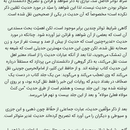
رط تواتر حاصل شد، نیازی به ذکر شواهد و قرائن و تصریح دانشمندان به
تواتر بودن حدیث نیست، لذا این شواهد را سیّد در مورد حدیث ثقلین ذکر
کرده است؛ مخصوصاً که آن حدیث در یکی از صحيحين نقل شده است.
اهی شرایط تواتر چندین برابر موجود است، لکن اهمیّت بحث مستدعی
ن است که بعضی از آن شواهد و قرائن نیز آورده شود. چنانکه در مورد
دیث «غدير»چنین است که حدیث از بیش از صد و بیست نفر از مرد و زن
حابه نقل شده، لکن چون این حدیث مهمترین حدیثی است که شیعه به
ن تمسّک می‌جوید، لذا بعد از آنکه عبارات حديث را از اسناد معتبر اهل
نت نقل می‌کند، به ذکر گروهی از دانشمندان می پردازد که مستقلاً درباره
ین حدیث کتاب نوشته اند. و از حافظ ابن کثیر، از امام‌الحرمین جوینی نقل
ی‌کند که وی تعجّب می‌کند و می‌گوید: من یک جلد کتاب در دست یک
حّاف در بغداد دیدم که روایات این خبر را فقط نقل کرده بود، و بر روی آن
وشته شده بود: این جلد بیست و هشتم است از طرق حدیث ”من کنتُ
ولاه فعلیّ مولاه“ و بعد از این جلد بیست و نهم فرا می‌رسد.
عد از ذکر مؤلّفين حديث، عبارت جماعتی از حفّاظ چون ذهبی و ابن جزری
 سیوطی و دیگران را می آورد که تصریح کرده‌اند حدیث غدیر متواتر است.