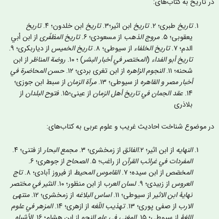
ر تاریخ به کتاب‌های:
تاریخ
طبری؛ ۲.
تاریخ
ابن اثیر؛۳.
تاریخ
ابن خلدون؛ ۴.
تاریخ
یعقوبی؛ ۵.
مروج الذهب
از مسعودی؛ ۶.
تاريخ المظفّری
از ابن أبي
الدم؛ ۷.
تاریخ الخلفاء
از سیوطی؛ ۸.
تاريخ الخميس
از دیاربکری؛ ۹.
تاريخ أبو الفداء
(
المختصر في أخبار البشر
) ؛ ۱۰.
روضة المناظر
از ابن
شحنه؛ ۱۱.
النجوم الزاهره
از ابن تغری بردی؛ ۱۲.
حسن المحاضرة في
أخبار مصر و القاهره
از سیوطی؛ ۱۳.
مرآة الزمان
از سبط ابن جوزی؛
۱۴.
عقد الجمان في تاريخ أهل الزمان
از عینی؛۱۵.
فتوح البلدان
از
بلاذری
ر موضوع شناخت احاديث غريب و علوم عربی به کتاب‌های:
النهایه
از ابن اثیر؛ ٢.
الفائق
از زمخشری؛ ٣.
مجمع البحار
از فتنی؛ ۴.
المفردات في غرائب القرآن
از راغب؛ ۵.
الصحاح
از جوهری؛ ۶.
المخصّص
از ابن سيده؛ ۷.
القاموس المحيط
از فیروز آبادی؛ ۸.
تاج
العروس
از زبیدی؛ ۹.
لسان العرب
از ابن منظور؛ ۱۰.
النثير في مختصر
نهايۀ ابن الاثیر
از سیوطی؛ ۱۱.
اساس البلاغه
از زمخشری؛ ۱۲.
منتهی
الارب
از صفی پوری؛ ۱۳.
تهذيب اللّغه
از ازهری؛ ۱۴.
المزهر في علوم
اللغۀ
از سیوطی؛ ۱۵.
المغني في علم النحو
از ابن هشام؛ ۱۶.
الأشباه