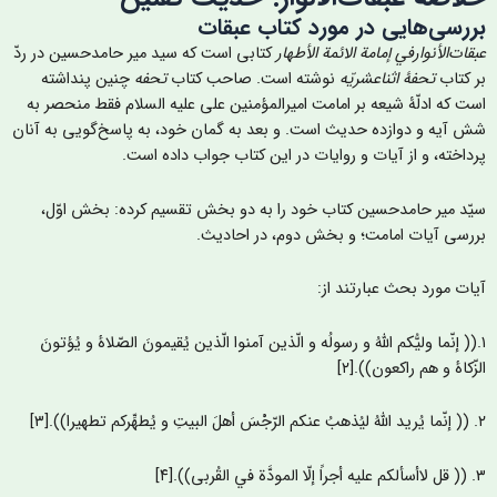
ررسی‌‌‌‌هایی در مورد کتاب عبقات
بقات‌الأنوارفي إمامة الائمة الأطهار
کتابی است که سید میر حامدحسین در ردّ
ر کتاب
تحفۀ اثناعشریّه
نوشته است. صاحب کتاب
تحفه
چنین پنداشته
ست که ادلّۀ شیعه بر امامت امیرالمؤمنین علی علیه السلام فقط منحصر به
ش آیه و دوازده حديث است. و بعد به گمان خود، به پاسخ‌گویی به آنان
رداخته، و از آیات و روایات در این کتاب جواب داده است.
یّد میر حامد‌حسین کتاب خود را به دو بخش تقسیم کرده: بخش اوّل،
ررسی آیات امامت؛ و بخش دوم، در احادیث.
یات مورد بحث عبارتند از:
.(( إنّما ولیُّکم اللهُ و رسولُه و الّذين آمنوا الّذين يُقيمونَ الصّلاۀ و يُؤتونَ
زّکاۀ و هم راکعون)).[۲]
 يُطهِّرکم تطهيرا)).[۳]
 المودَّة في القُربی)).[۴]