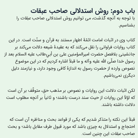
اب دوم: روش استدلالی صاحب عبقات
ا توجه به آنچه گذشت، می توانیم روش استدلالی صاحب
عبقات
را
شناسیم.
تاب وی در اثبات امامت ائمّۀ اطهار مستند به قرآن و سنّت است. در این
تاب روایات فراوانی را نقل می‌کند که به عقیدۀ شیعه دلالت می‌کند بر
انشینی بلافصل حضرت امیرالمؤمنین علی ‌بن‌ أبي‌‌طالب علیه السلام بعد از
سول خدا صلّی الله علیه وآله و ما قبلاً اشاره کردیم که در این موضوع
صوص وارده از حضرت رسول به اندازۀ کافی وجود دارد، و نیازمند دلیل
یگری نمی‌باشیم.
کن اثبات دلالت این روایات و نصوص بر مذهب حق، متوقّف بر آن است
ه اوّلاً این روایات از حیث سند درست باشند؛ و ثانياً بر آنچه مطلوب است
لالت داشته باشند.
بلاً این نکته را متذکر شدیم که یکی از قواعد بحث و مناظره آن است که
حتجاج و استدلال به چیزی باشد که مورد قبول طرف مقابل باشد؛ و بحث
احب
عبقات
این چنین است.