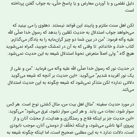
لیل نقضی و با آوردن معارض و یا پاسخ حلّی، به جواب گفتن پرداخته
ست.
کن اهل سنت ملتزم و پایبند این قواعد نیستند. دهلوی را می بینید که
ی‌خواهد جواب استدلال به حدیث ثقلین را بدهد که رسول خدا صلّی الله
لیه وآله فرمود: ”من در بین شما دو چیز گران‌مایه را به یادگار می‌گذارم:
تاب خدا، و خاندانم. تا وقتی که به آن در تمسّک جوبید، گمراه نمی‌شوید
یچ گاه.“ ولی اصلاً متعرض نحوۀ استدلال شیعه به این حدیث نمی‌شود.
ر حدیث نور که رسول خدا صلّی الله علیه وآله می فرماید: ”من و علی از
ک نور آفریده شدیم“ می‌گوید: «این حدیث بر آنچه که شیعه می‌گوید
لالتی ندارد» لکن متذکر نمی‌شود که شیعه چگونه به این حدیث استدلال
ی‌کند.
ر مورد حديث سفينه: ”مثال اهل بیت من، مثال کشتی نوح است. هر کس
وار شود، نجات می یابد. و هر کس سوار نشود، غرق می‌شود“ می‌گوید:
این حدیث جز بر اینکه فلاح و رستگاری و هدایت، از محبّت آنان و از
یروی آنها ناشی می‌شود، و اینکه تخلّف از دوستی آنان، موجب نابودی
ست، دلالت ندارد.» به این مطلبی صحیح است، اما اینکه چگونه شیعه به