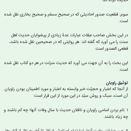
دیث کرده اند.
وم: قطعیت صدور احادیثی که در
صحیح
مسلم و
صحیح
بخاری نقل شده
ست.
ر این بخش صاحب
عبقات
عبارات عدۀ زیادی از پیشوایان حدیث اهل
نت را می آورد که گفته اند: هر روایتی که در صحیحین نقل شده باشد،
طعی الصدور است.
ین بحث را به آن جهت می آورد که حدیث منزلت در هر دو کتاب نقل شده
ست.
وثيق راویان
ز آنجا که اعتبار و حجیّت خبر وابسته به اعتبار و مورد اطمینان بودن راویان
ن است، سبک و روش سیّد در این مورد از این قرار است:
. نام بردن اسامی راویان و ناقلان حدیث با سال وفات آنها؛ چه کم باشند و
ه زیاد باشند.
۲. عين عبارات روایت آنها را با تمام اسنادش از اوّل تا آخر به نقل از کتاب‌ها