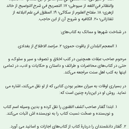
والنظائر في اللغه
از سیوطی؛ ۱۷.
التصريح في شرح التوضيح
از خالد
ازهری؛ ۱۸.
مفتاح العلوم
از سکاکی؛ ۱۹.
المطوّل في علم البلاغه
از
تفتازانی؛ ۲۰. ا
لکافيه
و شروح آن از ابن حاجب.
ر شناخت شهرها و ممالک به کتاب‌های:
المعجم البلدان
از یاقوت حموی؛ ۲.
مراصد الاطلاع
از بغدادی.
رحوم صاحب
عبقات
همچنین در کتب اخلاق و تصوف و سیر و سلوک، و
تی در کتاب‌های محاضرات و طرائف و داستان و حکایات و ادب، در تمامی
ینها به کتب اهل سنت مراجعه می‌کند.
ر بسیاری اوقات به میزان معتبر بودن کتابی که از او نقل می‌کند، اشاره می
ماید. روش او در این‌باره چنین است که:
ابتدا گفتار صاحب
کشف الظنون
را نقل کرده و بدین وسیله اسم کتاب
و نویسنده و صحّت نسبت کتاب را به نویسنده اش اثبات می‌کند.
ات و اسانید می آورد.