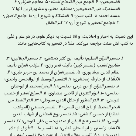
الصّحيحين
؛ ۴.
الجمع بين الصّحاح الستّه
؛ ۵.
معاجم طبرانی
؛ ۶.
المستدرک علی الصحیحین
؛
مسانید
معتبر، و مشهورترین آنها ۷.
مسند احمد؛ ۸. کتب
سنن
؛ ۹.
المشکاة
و شروح آن؛ ۱۰.
جامع الاصول
؛
۱۱.
الجامع الصغير
و شروح آن؛ ۱۲.
کنز العمّال.
ین نسبت به اخبار و احادیث، و امّا نسبت به دیگر علوم، در هر علم و فنّی
ه کتب اهل سنت مراجعه می‌کند. مثلاً در تفسیر به کتاب‌‌هایی مانند:
تفسير القرآن العظيم
؛ تأليف ابن کثیر دمشقی؛ ۲.
تفسير الجلالين
؛ ۳.
مفاتيح الغيب
(تفسیر کبیر) تأليف فخر رازی؛ ۴.
غرائب القرآن
تأليف
نظام الدین نیشابوری؛ ۵.
تفسير القرآن
از محمد بن جریر طبری؛ ۶.
الکشّاف
از جارالله زمخشری؛ ٧.
التفسير الوسيط
از ابوالحسن واحدی؛
۸.
تفسير القرآن
از ابن عربی اندلسی؛ ۹.
البحر المحيط
از ابوحیّان
اندلسی؛ ۱۰.
انوار التنزیل
از قاضی بیضاوی؛ ۱۱.
السراج المنير
از خطیب
شربینی؛ ۱۲.
الدرّ المنثور
از جلال الدین سیوطی؛ ۱۳.
الدرّ اللقيط من
البحر المحيط
از تاج الدين قیسی؛ ۱۴.
تفسير حسيني
(المواهب
العلیّه) از حسین کاشفی؛ ۱۵.
تفسیر روح المعانی
از شهاب الدين
آلوسی؛ ۱۶.
تفسير فتح البیان
از صدیق‌حسن خان قنوجی؛ ۱۷.
تفسير
الکشف و البيان
از ابواسحاق ثعلبی؛ ۱۸.
تفسير لباب التأویل
از علاء
الدین خازن؛ ۱۹.
تفسير معالم التنزيل
از بغوی؛ ۲۰.
تفسیر شاهی
از