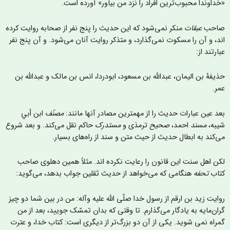
خداوندا محبوب‌ترین افراد را نزد من بیاور» آورده است.
احب
عبقات
منکر نمی‌شود که این حدیث را پنج نفر از صحابه روایت کرده
ند، و آن را مسکوت نمی‌گذارد، و متذکر روایت آنان می‌شود. و آن پنج نفر
بارتند از:
ذيفۀ بن اليمان، عبدالله بن مسعود، ابودردا، انس بن مالک و عبدالله بن
مر.
عد عین عبارات حدیث را از مهمترین مصادر آنها مانند:
مصنّف
ابن أبي
یبه،
مسند
احمد،
صحیح
ترمذی و
مستدرک
حاکم نقل می‌کند. و بعد شروع
ی‌کند به ابطال حديث از حیث متن و سند از راه‌های بسیار.
کن اهل سنت این قانون را رعایت نکرده اند. مثلاً همین دهلوی صاحب
تاب
تحفه
هنگامی که می‌خواهد از حدیث ثقلین جواب بدهد، می‌گوید:
وایت زید بن ارقم از رسول خدا صلّی الله علیه وآله: من در بین شما دو چیز
ران‌مایه به یادگار می‌گذارم. تا وقتی که بدان تمسّک جویید، بعد از من
مراه نمی شوید. یکی از آن دو بزرگ‌تر از دیگری است: کتاب خدا، و عترت