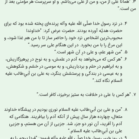
٣. ”همانا علی از من، و من از علی می‌باشم. و او سرپرست هر مؤمنی بعد از
ن است.“
در نزد رسول خدا صلّی الله علیه وآله پرنده‌ای پخته شده بود که برای
حضرت هدیّه آورده بودند. حضرت عرض کرد: ”خداوندا
محبوب‌ترین اشخاص نزد خود را حاضر ساز تا با من هم غذا شود، و
این مرغ را با من بخورد. در این هنگام على سر رسيد.“
”من شهر علم، و علی درِ آن شهر است.“
”هر کس که می‌خواهد به آدم در علمش، و به نوح در پرهیزگاریش،
و به ابراهیم در حلم و بردباریش، و به موسی در خشم و شکوهش،
و به عیسی در بندگی و پرستشش بنگرد، به علی ‌بن‌ أبي‌‌طالب علیه
السلام نگاه کند.“
 برخیزد، کافر است.“
”من و علی ‌بن‌ أبي‌‌طالب علیه السلام نوری بودیم در پیشگاه خداوند
متعال، چهارده هزار سال پیش از آنکه آدم را بیافریند. هنگامی که
آدم را آفرید، آن نور دو جزء شد. جزیی از آن من هستم، و جزیی
علی ‌بن‌ أبي‌‌طالب علیه السلام.“
در روز خیبر رسول خدا صلّی الله علیه وآله فرمود: ”فردا پرچم را به