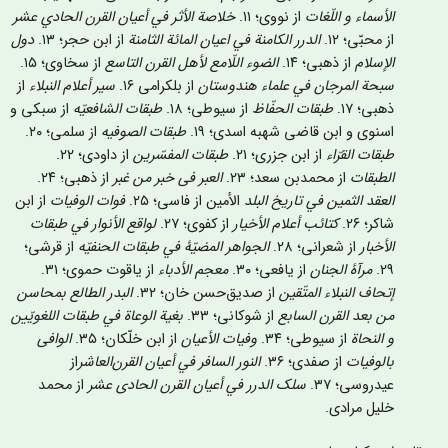
الأسماء و اللّغات
از نووی؛ ۱۱.
خلاصة الأثر في أعيان القرن الحادي عشر
از محبّی؛ ۱۲.
الدرر الکامنة في اعيان المائة الثامنة
از ابن حجر؛ ۱۳.
دول
الإسلام
از ذهبی؛ ۱۴.
الضوء اللّامع لأهل القرن التاسع
از سخاوی؛ ۱۵.
سبحة المرجان في علماء هندوستان
از بلکرامی ۱۶.
سير أعلام النبلاء
از
ذهبی؛ ۱۷.
طبقات الحفّاظ
از سیوطی؛ ۱۸.
طبقات الشافعیّه
از سبکی و
اسنوی و ابن قاضی شهبه اسدی؛ ۱۹.
طبقات الصوفیه
از سلمی؛ ۲۰.
طبقات القرّاء
از ابن جزری؛ ۲۱.
طبقات المفسّرین
از داودی؛ ۲۲.
الطبقات
از محمدبن سعد؛ ۲۳.
العبر فی خبر من غبر
از ذهبی؛ ٢٤.
العقد الثمين في تاريخ البلد
الأمين از فاسی؛ ۲۵.
فوات الوفيات
از ابن
شاکر؛ ۲۶.
کتائب أعلام الأخیار
از کفوی؛ ۲۷.
لواقع الأنوار في طبقات
الأخبار
از شعرانی؛ ۲۸.
الجواهر المضيّۀ في طبقات الحنفیّه
از قرشی؛
۲۹.
مرآۀ الجنان
از یافعی؛ ۳۰.
معجم الأدباء
از یاقوت حموی؛ ۳۱.
إتحاف النبلاء المتّقین
از صدیق‌حسن خان؛ ۳۲.
البدر الطالع بمحاسن
من بعد القرن السابع
از شوکانی؛ ۳۳.
بغية الوعاة في طبقات اللغويّين
و النحاة
از سیوطی؛ ۳۴.
وفيات الأعيان
از ابن خلّکان؛ ۳۵.
الوافی
بالوفيات
از صفدی؛ ۳۶.
النور السافر في أعیان القرن‌العاشر
از
عیدروسی؛ ۳۷.
سلک الدرر في أعيان القرن الحادی عشر
از محمد
خلیل مرادی.