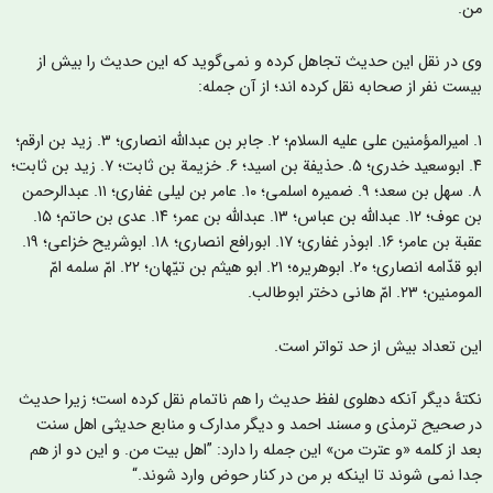
ن.
ی در نقل این حدیث تجاهل کرده و نمی‌گوید که این حدیث را بیش از
یست نفر از صحابه نقل کرده اند؛ از آن جمله:
۱. امیرالمؤمنین علی علیه السلام؛ ۲. جابر بن عبدالله انصاری؛ ٣. زید بن ارقم؛
۴. ابوسعید خدری؛ ۵. حذيفة بن اسید؛ ۶. خزيمة بن ثابت؛ ۷. زید بن ثابت؛
۸. سهل بن سعد؛ ۹. ضميره اسلمی؛ ۱۰. عامر بن ليلى غفاری؛ ۱۱. عبدالرحمن
بن عوف؛ ۱۲. عبدالله بن عباس؛ ۱۳. عبدالله بن عمر؛ ۱۴. عدی بن حاتم؛ ۱۵.
عقبة بن عامر؛ ۱۶. ابوذر غفاری؛ ۱۷. ابورافع انصاری؛ ۱۸. ابوشریح خزاعی؛ ۱۹.
ابو قدّامه انصاری؛ ۲۰. ابوهریره؛ ۲۱. ابو هيثم بن تیّهان؛ ۲۲. امّ سلمه امّ
منین؛ ۲۳. امّ هانی دختر ابوطالب.
ین تعداد بیش از حد تواتر است.
کتۀ دیگر آنکه دهلوی لفظ حدیث را هم ناتمام نقل کرده است؛ زیرا حدیث
ر
صحیح
ترمذی و
مسند
احمد و دیگر مدارک و منابع حدیثی اهل سنت
عد از کلمه «و عترت من» این جمله را دارد: ”اهل بیت من. و این دو از هم
دا نمی شوند تا اینکه بر من در کنار حوض وارد شوند.“