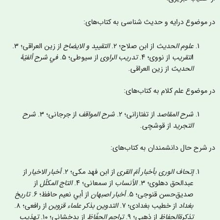
ر موضوع درایه و حدیث شناسی به کتاب‌های:
علوم الحديث
از ابن صلاح؛ ٢.
التقييد و الايضاح
از زین العراقی؛ ٣.
ا
لتقريب
از نووی؛ ۴.
تدريب الراوی
از سیوطی؛ ۵.
في شرح ألفيّۀ
الحديث
از زین العراقی.
ر موضوع علم کلام به کتاب‌های:
شرح المقاصد
از تفتازانی؛ ۲.
شرح المواقف
از جرجانی؛ ۳.
شرح
التجرید
از قوشچی.
ر شرح حال دانشمندان به کتاب‌های:
إتحاف الوری بأخبار أمّ القرى
از ابن فهد مکی؛ ۲.
أخبار الاخیار
از
عبدالحق دهلوی؛ ٣.
الأنساب
از سمعانی؛ ۴.
التاج المکلّل
از
صدیق‌حسن قنوجی؛ ۵.
أخبار اصبهان
از أبي نعیم حافظ؛ ۶.
تاریخ
بغداد
از خطیب بغدادی؛ ٧.
التدوين بذکر علماء قزوین
از رافعی؛ ۸.
تذکرة‌الحفاظ
از ذهبی؛ ۹.
تراجم الحفّاظ
از بدخشانی؛ ۱۰.
تهذيب