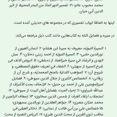
محمد محبوب عالم؛ ۲۱.
تفسير النهر المادّ من البحر المحيط
از اثير
الدين أبي حیان.
ینها به اضافۀ ابواب تفسیری که در مجموعه های حدیثی آمده است.
ر سیره و فضایل ائمّه به کتاب‌‌هایی مانند کتب ذیل مراجعه می‌کند:
السيرۀ النبويّه
، معروف به سيرۀ ابن هشام؛ ۲.
انسان العيون
از
نورالدین حلبی؛ ٣.
السيرۀ النبويّه
از احمد زینی دحلان؛ ۴.
سبل
الهدى و الرشاد في سیرة خير‌العباد
از دمشقی؛ ۵.
الروض الانف فی
شرح السيره
از سهیلی؛ ۶.
الشفاء في تعريف حقوق المصطفی
، و
شروح آن؛ ۷.
المواهب اللدنيّۀ بالمنح المحمديّه
، و شرح آن از
زرقانی؛ ۸.
الخصائص الکبرى
از جلال الدین سیوطی؛ ۹.
فضایل
امیرالمؤمنین
علی از احمد بن حنبل؛ ۱۰.
الإتحاف بحبّ الأشراف
از
عبدالله شبراوی؛ ۱۱.
إحياء الميت بفضایل أهل البيت
از سیوطی؛ ۱۲.
استجلاب ارتقاء الغرف
از شمس الدین سخاوی؛ ۱۳.
إسعاف الراغبين
از
محمد صبّان مصری؛ ۱۴.
جواهر العقدين
از نورالدين سمهودی؛
۱۵.
خصائص علي بن أبي طالب
از نسایی؛ ۱۶.
ذخائر العبقی فی
مناقب ذوی القربی
از محبّ الدین طبری؛ ۱۷.
الرياض النضره
از محبّ