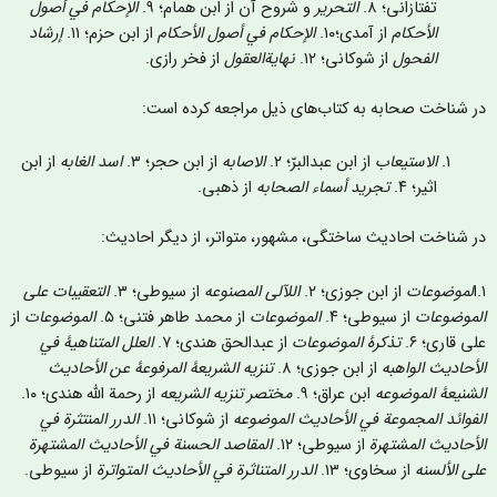
تفتازانی؛ ۸.
التحریر
و شروح آن از ابن همام؛ ۹.
الإحکام في أصول
الأحکام
از آمدی؛۱۰.
الإحکام في أصول الأحکام
از ابن حزم؛ ۱۱.
إرشاد
الفحول
از شوکانی؛ ۱۲.
نهاية‌العقول
از فخر رازی.
ر شناخت صحابه به کتاب‌های ذیل مراجعه کرده است:
الاستيعاب
از ابن عبدالبرّ؛ ۲.
الاصابه
از ابن حجر؛ ۳.
اسد الغابه
از ابن
اثیر؛ ۴.
تجريد أسماء الصحابه
از ذهبی.
ر شناخت احادیث ساختگی، مشهور، متواتر، از دیگر احادیث:
لموضوعات
از ابن جوزی؛ ۲.
اللآلی المصنوعه
از سیوطی؛ ٣.
التعقيبات على
لموضوعات
از سیوطی؛ ۴.
الموضوعات
از محمد طاهر فتنی؛ ۵.
الموضوعات
از
لی قاری؛ ۶.
تذکرۀ الموضوعات
از عبدالحق هندی؛ ۷.
العلل المتناهيۀ في
لأحاديث الواهبه
از ابن جوزی؛ ۸.
تنزيه الشريعۀ المرفوعۀ عن الأحاديث
لشنيعۀ الموضوعه
ابن عراق؛ ۹.
مختصر تنزيه الشریعه
از رحمة الله هندی؛ ۱۰.
لفوائد المجموعة في الأحاديث الموضوعه
از شوکانی؛ ۱۱.
الدرر المنتثرة في
لأحاديث المشتهرة
از سیوطی؛ ۱۲.
المقاصد الحسنة في الأحاديث المشتهرة
لى الألسنه
از سخاوی؛ ۱۳.
الدرر المتناثرة في الأحاديث المتواترة
از سیوطی.