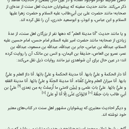
اهی شرایط تواتر موجود است، و در عین حال بعضی از احادیث شاهد را
کر می‌کند. مانند حدیث سفینه که پیشوایان حدیث اهل سنت از عده‌ای از
حابه؛ مانند حضرت علی ‌بن‌ أبي‌‌طالب علیه السلام و حضرت زهرا علیها
لسلام و ابن عباس، و ابوذر، و ابوسعید خدری، آن را نقل کرده اند.
 یا مانند حدیث ”أنا مدينة العلم“ که دهها نفر از بزرگان اهل سنت، از عدۀ
یادی از صحابه؛ مانند حضرت امیر علیه السلام امام حسن، امام حسین علیه
لسلام، عبدالله بن عباس، جابر بن عبدالله، عبدالله بن مسعود، عبدالله بن
مر، عمرو بن العاص، حذيفۀ بن اليمان، و انس بن مالک آن را روایت کرده
ند؛ در عین حال برای آن شواهدی نیز مانند روایات ذیل نقل می‌کند:
ا دار الحکمۀ و عليٌّ بابها. أنا مدينة الحکمۀ و عليٌّ بابُها. أنا دارُ العلم و عليٌّ
بها. أنا میزانُ العلم وعليّ کفَّتاه. أنا مدينة الجنّۀ و عليٌّ بابُها. أنا مدينة الفقهِ
[۹]
عليٌّ بابُها. عليٌّ بابُ علمی و یُبيِّن لامتي ما أُرسِلتُ بِه مِن بَعدی.
عليُّ بن
[۱۱]
[۱۰]
بي طالب بابُ حِطّۀ.
لايُؤدّی عَنّی إلّا أنا أو علىُّ.
 دیگر احادیث معتبری که پیشوایان مشهور اهل سنت در کتاب‌های معتبر
ود نوشته اند.
اهی شرط تواتر موجود است؛ چنانچه در حدیث منزلت می باشد که بیش