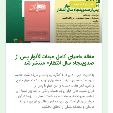
اخبار و اطلاعیه‌ها
مقاله «احیای کامل عبقات‌الأنوار پس از
صد‌و‌پنجاه سال انتظار» منتشر شد
با عنایات الهی، دبیرخانۀ کنگرۀ بین‌المللی بزرگداشت علّامه
میرحامد حسین علیه الرحمة برای تولید یک تحقیق جامع
و فنّی، کمر همّت بست و این مهمّ را پس از
فراز‌و‌نشیب‌های فراوان به همراه بانکی از تصاویر نسخ، بر
اساس شیوه‌نامه‌ای واحد و به همت نسلی از پژوهشگران
جوان زیرنظر استادان فن، به ثمر رساند و آرزوی دیرینۀ
عالمان و دغدغه‌مندان را تحقق بخشید