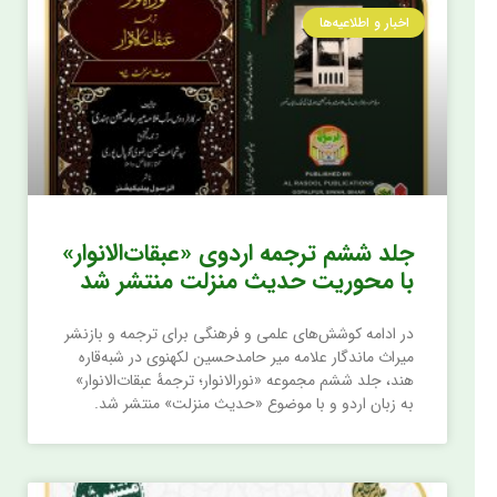
اخبار و اطلاعیه‌ها
جلد ششم ترجمه اردوی «عبقات‌الانوار»
با محوریت حدیث منزلت منتشر شد
در ادامه کوشش‌های علمی و فرهنگی برای ترجمه و بازنشر
میراث ماندگار علامه میر حامدحسین لکهنوی در شبه‌قاره
هند، جلد ششم مجموعه «نورالانوار؛ ترجمۀ عبقات‌الانوار»
به زبان اردو و با موضوع «حدیث منزلت» منتشر شد.