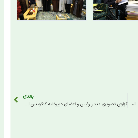
بعدی
حضور نواده مرحوم علامه میرحامد حسین در بنیاد بین المللی امامت و دیدار با دست‌اندرکاران کنگره بزرگداشت علامه میرحامد حسین
گزارش تصویری دیدار رئیس و اعضای دبیرخانه کنگره بین‌المللی بزرگداشت علامه میرحامد حسین لکهنوی رحمه الله با حجت الاسلام والمسلمین دکتر شهریاری رئیس مجمع تقریب مذاهب اسلامی