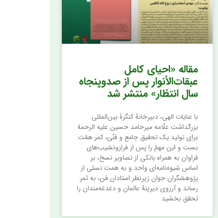
مقاله «احیای کامل
عبقات‌الأنوار پس از صد‌و‌پنجاه
سال انتظار» منتشر شد
با عنایات الهی، دبیرخانۀ کنگرۀ بین‌المللی
بزرگداشت علّامه میرحامد حسین علیه الرحمة
برای تولید یک تحقیق جامع و فنّی، کمر همّت
بست و این مهمّ را پس از فراز‌و‌نشیب‌های
فراوان به همراه بانکی از تصاویر نسخ، بر
اساس شیوه‌نامه‌ای واحد و به همت نسلی از
پژوهشگران جوان زیرنظر استادان فن، به ثمر
رساند و آرزوی دیرینۀ عالمان و دغدغه‌مندان را
تحقق بخشید