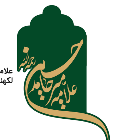
رش
ه
حتوا
علام
لکهن