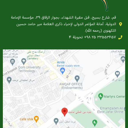
قم، شارع بسيج، قبل مقبرة الشهداء، بجوار الزقاق 39، مؤسسة الإمامة
الدولية، أمانة المؤتمر الدولي لإحياء ذكرى العلامة مير حامد حسين
اللكهنوي (رحمه الله).
‎+98 25 33553657 تحويلة 4