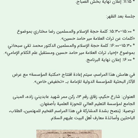
نهاية بخش الصباح.
لسة بعد الظهر:
* ١٥:٠٠–١٥:٣٠: كلمة حجة الإسلام والمسلمين رضا مختاري بموضوع
كلمات عن تراث العلامة مير حامد حسين».
* ١٥:٣٠–١٦:٠٠: كلمة حجة الإسلام والمسلمين الدكتور محمد تقي سبحاني
موضوع «إحياء تراث العلامة مير حامد حسين ومستقبل علم الكلام الإمامي».
 نهاية البرنامج.
ي هامش هذا المراسم، سيتم إعادة افتتاح «مكتبة المؤسسة» مع عرض
لآثار البحثية للمؤسسة الدولية للإمامة بـ «تخفيض خاص».
العنوان: شارع حكيم، زقاق رقم ١٣، ركن ممر شهيد عابديني زاده، المبنى
لجامع لمؤسسة التعليم العالي للحوزة العلمية بأصفهان.
وصية: يُنصح بشدة المشاركة في هذا المراسم الفخيم للمهتمين، الطلاب،
لباحثين وأساتذة معارف أهل البيت عليهم السلام.