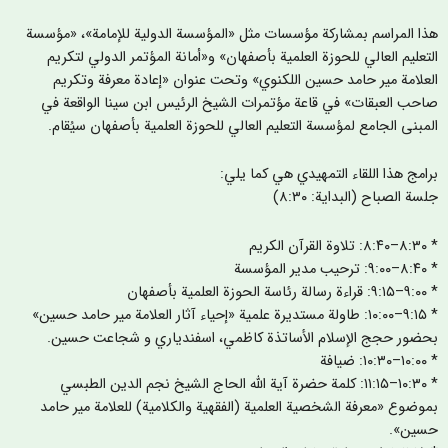
ذا المراسم بمشاركة مؤسسات مثل «المؤسسة الدولية للإمامة»، «مؤسسة
لتعليم العالي للحوزة العلمية بأصفهان» و«أمانة المؤتمر الدولي لتكريم
لعلامة مير حامد حسين اللكنوي» وتحت عنوان «إعادة معرفة وتكريم
احب العبقات» في قاعة مؤتمرات الشيخ الرئيس ابن سينا الواقعة في
لمبنى الجامع لمؤسسة التعليم العالي للحوزة العلمية بأصفهان سيُقام.
رامج هذا اللقاء التمهيدي هي كما يلي:
سة الصباح (البداية: ٨:٣٠)
اوة القرآن الكريم
حيب مدير المؤسسة
رئاسة الحوزة العلمية بأصفهان
* ٩:١٥–١٠:٠٠: طاولة مستديرة علمية «إحياء آثار العلامة مير حامد حسين»
حضور حجج الإسلام الأساتذة کاظمي، اسفندياري و شجاعت حسين.
١٠:: ضيافة
* ١٠:٣٠–١١:١٥: كلمة حضرة آية الله الحاج الشيخ نجم الدين الطبسي
موضوع «معرفة الشخصية العلمية (الفقهية والكلامية) للعلامة مير حامد
سين».