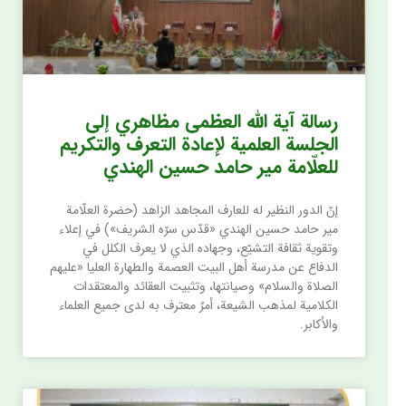
رسالة آية الله العظمى مظاهري إلى
الجلسة العلمية لإعادة التعرف والتكريم
للعلّامة مير حامد حسين الهندي
إنّ الدور النظير له للعارف المجاهد الزاهد (حضرة العلّامة
مير حامد حسين الهندي «قدّس سرّه الشريف») في إعلاء
وتقوية ثقافة التشيّع، وجهاده الذي لا يعرف الكلل في
الدفاع عن مدرسة أهل البيت العصمة والطهارة العليا «عليهم
الصلاة والسلام» وصيانتها، وتثبيت العقائد والمعتقدات
الكلامية لمذهب الشيعة، أمرٌ معترف به لدى جميع العلماء
والأكابر.