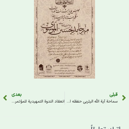
قبلی
بعدی
سماحة آية الله اليثربي حفظه الله: إحياء تراث العلّامة مير حامد حسين هو إحياء لأمر أمير المؤمنين عليه السلام.
انعقاد الندوة التمهيدية للمؤتمر الدولي لتكريم العلامة مير حامد حسين اللكهنوي في أصفهان